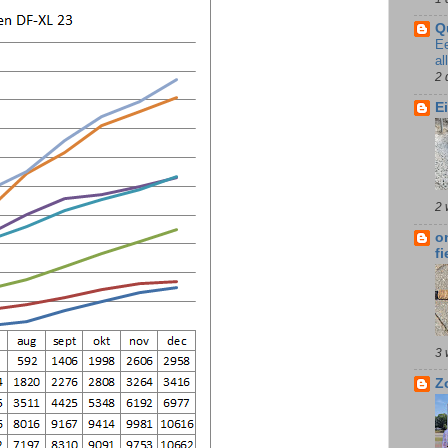
Q
E
al
2 
E
2 
o
fi
3 
Z