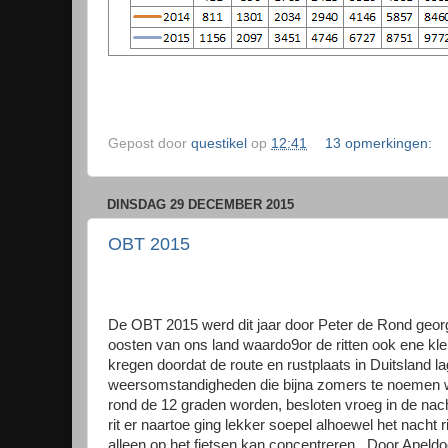
Gepost door
questikel
op
12:41
13 opmerkingen:
DINSDAG 29 DECEMBER 2015
OBT 2015
De OBT 2015 werd dit jaar door Peter de Rond georga
oosten van ons land waardo9or de ritten ook ene klein
kregen doordat de route en rustplaats in Duitsland l
weersomstandigheden die bijna zomers te noemen w
rond de 12 graden worden, besloten vroeg in de nacht
rit er naartoe ging lekker soepel alhoewel het nacht r
alleen op het fietsen kan concentreren.
Door Apeldo