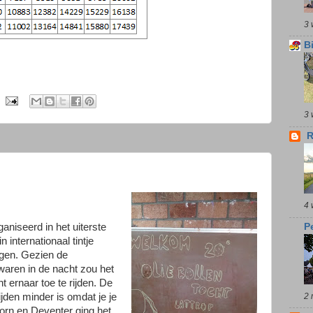
3 
B
3 
R
4 
P
niseerd in het uiterste
 internationaal tintje
agen. Gezien de
aren in de nacht zou het
 ernaar toe te rijden. De
2 
ijden minder is omdat je je
orn en Deventer ging het