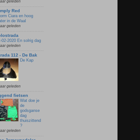
jaar geleden
imply Red
orm Ciara en hoog
ter in de Waal
jaar geleden
elostrada
-02-2020 En solrig dag
jaar geleden
trada 112 - De Bak
De Kap
jaar geleden
iggend fietsen
Wat doe je
de
godsganse
dag
thuiszittend
?
jaar geleden