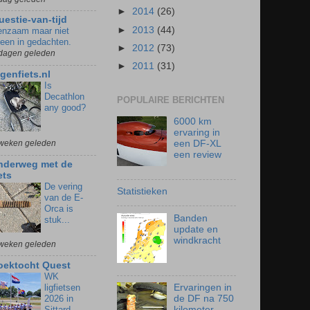
►
2014
(26)
uestie-van-tijd
►
2013
(44)
enzaam maar niet
leen in gedachten.
►
2012
(73)
dagen geleden
►
2011
(31)
igenfiets.nl
Is
Decathlon
POPULAIRE BERICHTEN
any good?
6000 km
ervaring in
een DF-XL
weken geleden
een review
nderweg met de
ets
De vering
Statistieken
van de E-
Orca is
Banden
stuk...
update en
windkracht
weken geleden
oektocht Quest
WK
ligfietsen
Ervaringen in
2026 in
de DF na 750
Sittard
kilometer.