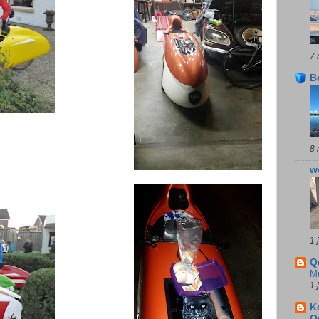
7 
B
8 
w
1 
Q
M
1 
K
Q