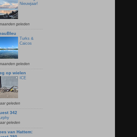
Nieuwjaar!
maanden geleden
eauBleu
Turks &
Caicos
maanden geleden
eg op wielen
ICE
jaar geleden
uest 342
urphy
jaar geleden
ees van Hattem:
uest 380