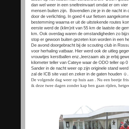
dan wel weer in een sneltreinvaart omdat er om vier 
mensen buiten zijn.
Bovendien zie je in de nacht in
door de verlichting. In goed 4 uur fietsen aangekom
bestemming waarna er uit de uitstekende routes k
eerste werd de (klim)rit van 55 km de laatste de ge
km. Ook overdag waren de omstandigheden zo bijzon
stop er gewoon buiten gezeten kon worden in een hee
De avond doorgebracht bij de scouting club in Rossu
voor herhaling vatbaar. Hier werd ook de uitleg geg
vrouwtjes kerstballen enz.,leerzaam als je erbij gew
kilometer teller van Cateye waar de ODO teller op 0 
Sander in de nacht weer op zijn originele stand werd
zal de ICB site vast en zeker in de gaten houden
☺.
De volgende dag weer op huis aan . Nu een beetje fri
ik deze twee dagen zonder kap ben gaan rijden, hetge