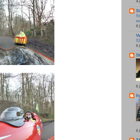
4 
S
St
wa
6 
V
02
6 
S
6 
l
6 