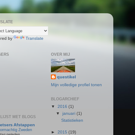
NSLATE
red by
Translate
GERS
OVER MIJ
questikel
Mijn volledige profiel tonen
BLOGARCHIEF
▼
2016
(1)
▼
januari
(1)
 LIJST MET BLOGS
Statistieken
ietsers Afstappen
tormachtig Zweden
►
2015
(19)
dag geleden