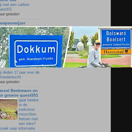
ij met een carbon
uestXS
jaar geleden
ampeerwijzer
j deden 17 jaar over de
fstedentocht
jaar geleden
arcel Beekmans en
ijn groene quest551
gaat beekie
in de
toekomst
misschien
fietsen met
een trike?
zoek naar informatie