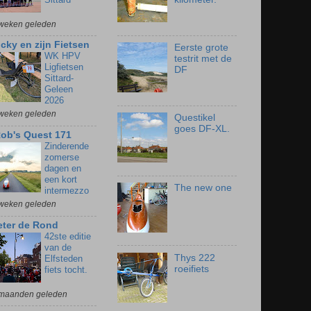
weken geleden
icky en zijn Fietsen
Eerste grote
WK HPV
testrit met de
Ligfietsen
DF
Sittard-
Geleen
2026
weken geleden
Questikel
goes DF-XL.
ob's Quest 171
Zinderende
zomerse
dagen en
een kort
The new one
intermezzo
weken geleden
eter de Rond
42ste editie
van de
Thys 222
Elfsteden
roeifiets
fiets tocht.
maanden geleden