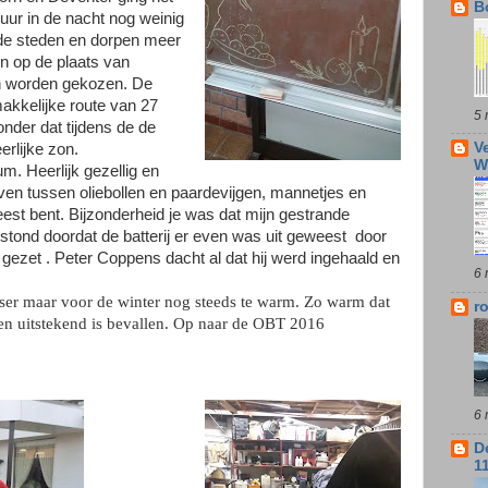
B
uur in de nacht nog weinig
 de steden en dorpen meer
en op de plaats van
on worden gekozen. De
makkelijke route van 27
5 
der dat tijdens de de
V
rlijke zon.
W
m. Heerlijk gezellig en
even tussen oliebollen en paardevijgen, mannetjes en
eest bent. Bijzonderheid je was dat mijn gestrande
stond doordat de batterij er even was uit geweest
door
 gezet . Peter Coppens dacht al dat hij werd ingehaald en
6 
sser maar voor de winter nog steeds te warm. Zo warm dat
r
en uitstekend is bevallen. Op naar de OBT 2016
6 
D
1