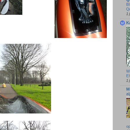
Bl
Q
1 
K
Wi
El
1 
M
z
op