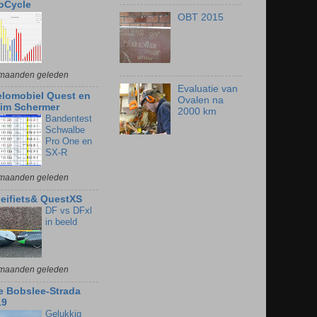
oCycle
OBT 2015
maanden geleden
Evaluatie van
elomobiel Quest en
Ovalen na
im Schermer
2000 km
Bandentest
Schwalbe
Pro One en
SX-R
maanden geleden
oeifiets& QuestXS
DF vs DFxl
in beeld
maanden geleden
e Bobslee-Strada
19
Gelukkig